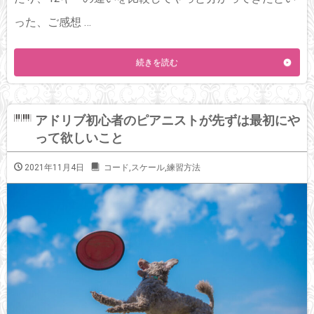
った、ご感想 …
続きを読む
アドリブ初心者のピアニストが先ずは最初にや
って欲しいこと
2021年11月4日
コード
,
スケール
,
練習方法