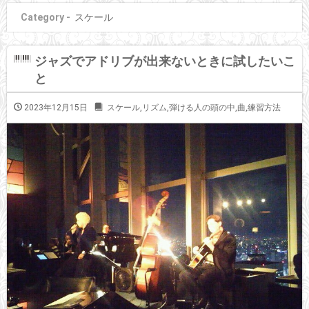
Category -
スケール
ジャズでアドリブが出来ないときに試したいこ
と
2023年12月15日
スケール
,
リズム
,
弾ける人の頭の中
,
曲
,
練習方法