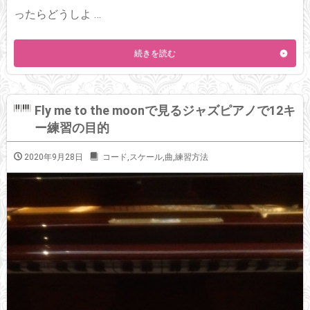
ったらどうしよ …
続きを読む
Fly me to the moonで見るジャズピアノで12キ
ー練習の目的
2020年9月28日
コード
,
スケール
,
曲
,
練習方法