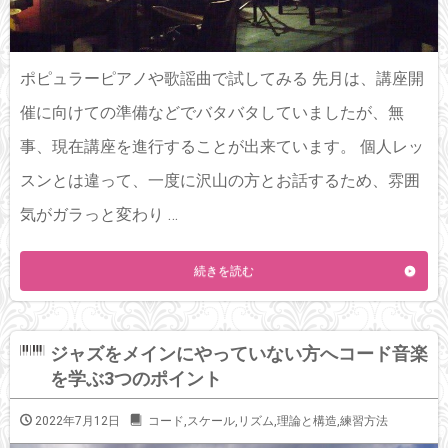
ポピュラーピアノや歌謡曲で試してみる 先月は、講座開
催に向けての準備などでバタバタしていましたが、無
事、現在講座を進行することが出来ています。 個人レッ
スンとは違って、一度に沢山の方とお話するため、雰囲
気がガラっと変わり …
続きを読む
ジャズをメインにやっていない方へコード音楽
を学ぶ3つのポイント
2022年7月12日
コード
,
スケール
,
リズム
,
理論と構造
,
練習方法