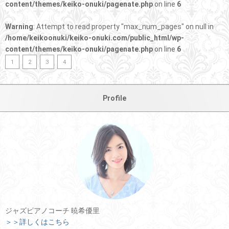
content/themes/keiko-onuki/pagenate.php
on line
6
Warning
: Attempt to read property "max_num_pages" on null in
/home/keikoonuki/keiko-onuki.com/public_html/wp-
content/themes/keiko-onuki/pagenate.php
on line
6
1
2
3
4
Profile
ジャズピアノコーチ 暁希優里
＞＞詳しくはこちら