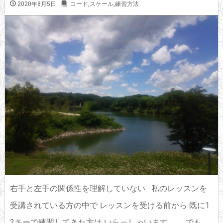
2020年8月5日
コード
,
スケール
,
練習方法
右手と左手の関係性を理解していない 私のレッスンを
受講されている方の中で レッスンを受ける前から 既に1
2キーで練習してきた方は いらっしゃいます。 でも、