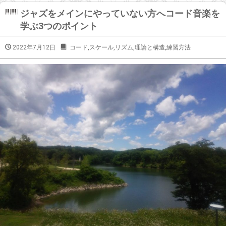
ジャズをメインにやっていない方へコード音楽を
学ぶ3つのポイント
2022年7月12日
コード
,
スケール
,
リズム
,
理論と構造
,
練習方法