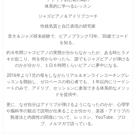
体系的に学べるレッスン
ジャズピアノ＆アドリブコーチ
性格気質と自己表現の研究家
音大＆ジャズ研未経験で、ピアノブランク13年、30歳でコード
を知る。
約８年間ジャズピアノの実態が分からなかったが、ある時ヒラメ
キが起こり、何を何からやったら、誰でもジャズピアノが弾ける
のかが分かり、１日６時間くらいピアノに夢中になる。
2016年より1児の母をしながらリアル＆オンラインコーチングレ
ッスンを開始し、ゼロベースの初心者でも、１年以内にリードシ
ートのみで、アドリブ、セッションに参加できる体系的なメソッ
ドを提供中。
更に、なぜ自分はアドリブが弾けるようになったのかが、心理学
や脳科学の観点で説明が出来ることが分かり、楽器・アドリブの
熟達法と内面性の関係について、レッスン、YouTube、ブロ
ブ、メルマガで語っている。