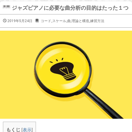
ジャズピアノに必要な曲分析の目的はたった１つ
2019年5月24日
コード
,
スケール
,
曲
,
理論と構造
,
練習方法
もくじ
[
表示
]