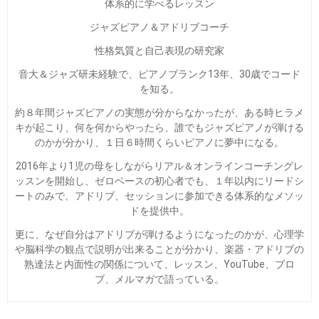
体系的に学べるレッスン
ジャズピアノ＆アドリブコーチ
性格気質と自己表現の研究家
音大＆ジャズ研未経験で、ピアノブランク13年、30歳でコード
を知る。
約８年間ジャズピアノの実態が分からなかったが、ある時ヒラメ
キが起こり、何を何からやったら、誰でもジャズピアノが弾ける
のかが分かり、１日６時間くらいピアノに夢中になる。
2016年より1児の母をしながらリアル＆オンラインコーチングレ
ッスンを開始し、ゼロベースの初心者でも、１年以内にリードシ
ートのみで、アドリブ、セッションに参加できる体系的なメソッ
ドを提供中。
更に、なぜ自分はアドリブが弾けるようになったのかが、心理学
や脳科学の観点で説明が出来ることが分かり、楽器・アドリブの
熟達法と内面性の関係について、レッスン、YouTube、ブロ
ブ、メルマガで語っている。