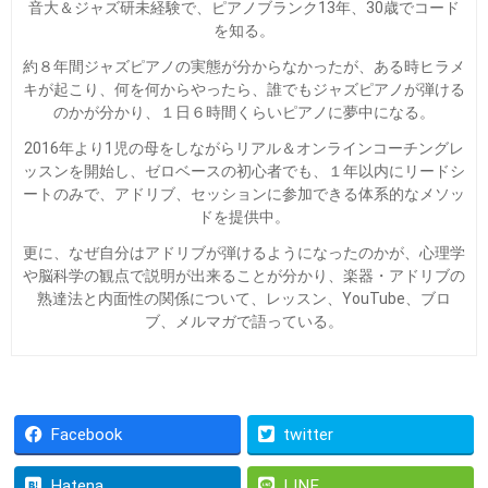
音大＆ジャズ研未経験で、ピアノブランク13年、30歳でコード
を知る。
約８年間ジャズピアノの実態が分からなかったが、ある時ヒラメ
キが起こり、何を何からやったら、誰でもジャズピアノが弾ける
のかが分かり、１日６時間くらいピアノに夢中になる。
2016年より1児の母をしながらリアル＆オンラインコーチングレ
ッスンを開始し、ゼロベースの初心者でも、１年以内にリードシ
ートのみで、アドリブ、セッションに参加できる体系的なメソッ
ドを提供中。
更に、なぜ自分はアドリブが弾けるようになったのかが、心理学
や脳科学の観点で説明が出来ることが分かり、楽器・アドリブの
熟達法と内面性の関係について、レッスン、YouTube、ブロ
ブ、メルマガで語っている。
Facebook
twitter
Hatena
LINE