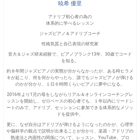
暁希 優里
アドリブ初心者の為の
体系的に学べるレッスン
ジャズピアノ＆アドリブコーチ
性格気質と自己表現の研究家
音大＆ジャズ研未経験で、ピアノブランク13年、30歳でコード
を知る。
約８年間ジャズピアノの実態が分からなかったが、ある時ヒラメ
キが起こり、何を何からやったら、誰でもジャズピアノが弾ける
のかが分かり、１日６時間くらいピアノに夢中になる。
2016年より1児の母をしながらリアル＆オンラインコーチングレ
ッスンを開始し、ゼロベースの初心者でも、１年以内にリードシ
ートのみで、アドリブ、セッションに参加できる体系的なメソッ
ドを提供中。
更に、なぜ自分はアドリブが弾けるようになったのかが、心理学
や脳科学の観点で説明が出来ることが分かり、楽器・アドリブの
熟達法と内面性の関係について、レッスン、YouTube、ブロ