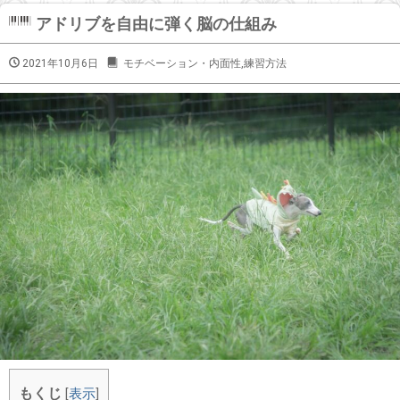
アドリブを自由に弾く脳の仕組み
2021年10月6日
モチベーション・内面性
,
練習方法
もくじ
[
表示
]